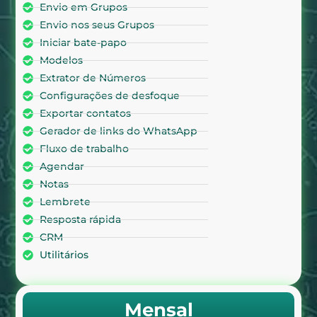
Envio em Grupos
Envio nos seus Grupos
Iniciar bate-papo
Modelos
Extrator de Números
Configurações de desfoque
Exportar contatos
Gerador de links do WhatsApp
Fluxo de trabalho
Agendar
Notas
Lembrete
Resposta rápida
CRM
Utilitários
Mensal