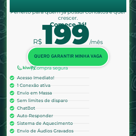
Perfeito para quem já possui contatos e quer
crescer.
199
Comece Já!
R$
/mês
QUERO GARANTIR MINHA VAGA
| Compra segura
Acesso Imediato!
1 Conexão ativa
Envio em Massa
Sem limites de disparo
ChatBot
Auto-Responder
Sistema de Aquecimento
Envio de Áudios Gravados