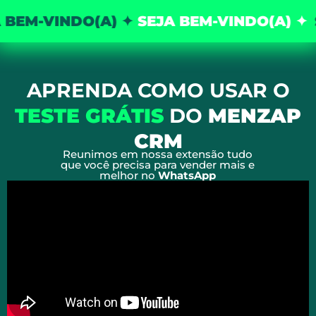
BEM-VINDO(A) ✦
SEJA BEM-VINDO(A) ✦
S
APRENDA COMO USAR O
TESTE GRÁTIS
DO
MENZAP
CRM
Reunimos em nossa extensão tudo
que você precisa para vender mais e
melhor no
WhatsApp