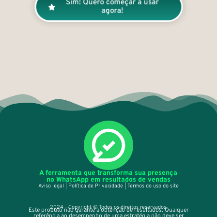
Sim! Quero começar a usar
agora!
A ferramenta que transforma sua presença
no WhatsApp em resultados de vendas
Aviso legal | Política de Privacidade | Termos do uso do site
2024 - Copyright © Todos os direitos reservados.
Este produto não garante a obtenção de resultados. Qualquer
referência ao desempenho de uma estratégia não deve ser