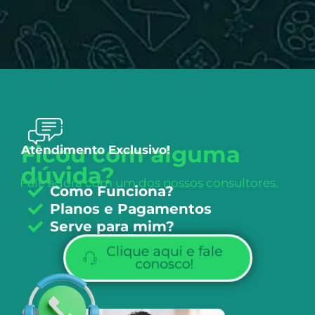
Ficou com alguma
Atendimento Exclusivo!
dúvida?
Fale agora com um dos nossos consultores.
Como Funciona?
Planos e Pagamentos
Serve para mim?
Clique aqui e fale
conosco!