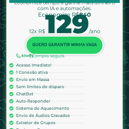
Economize tempo e ganhe mais dinheiro
com IA e automações.
129
Economize R$
840
12x R$
/ano
QUERO GARANTIR MINHA VAGA
| Compra segura
Acesso Imediato!
1 Conexão ativa
Envio em Massa
Sem limites de disparo
ChatBot
Auto-Responder
Sistema de Aquecimento
Envio de Áudios Gravados
Extrator de Grupos