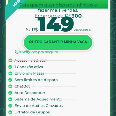
Para quem quer disparos infinitos e
fazer mais vendas.
149
Economize R$
300
6x
R$
/semestre
QUERO GARANTIR MINHA VAGA
| Compra segura
Acesso Imediato!
1 Conexão ativa
Envio em Massa
Sem limites de disparo
ChatBot
Auto-Responder
Sistema de Aquecimento
Envio de Áudios Gravados
Extrator de Grupos