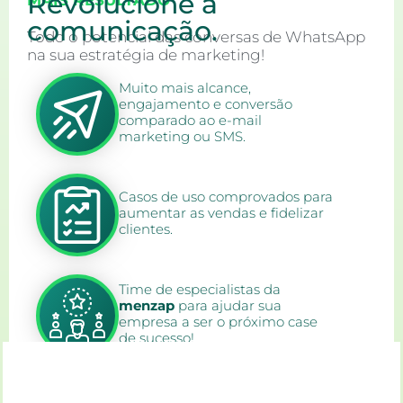
Revolucione a
MAIS RESULTADO
comunicação.
Todo o potencial das conversas de WhatsApp
na sua estratégia de marketing!
Muito mais alcance,
engajamento e conversão
comparado ao e-mail
marketing ou SMS.
Casos de uso comprovados para
aumentar as vendas e fidelizar
clientes.
Time de especialistas da
menzap
para ajudar sua
empresa a ser o próximo case
de sucesso!